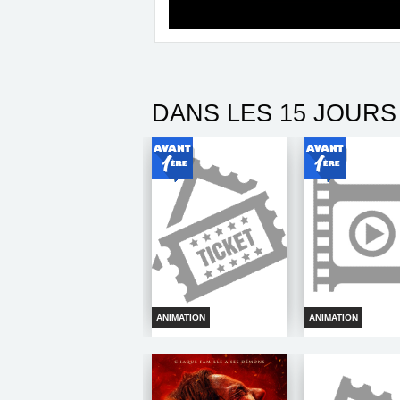
DANS LES 15 JOURS
ANIMATION
ANIMATION
PATOUILLE ET MOMO
LE MONDE A L 
LES CONTES DE LA
FORET
Horaires et I
Horaires et Infos