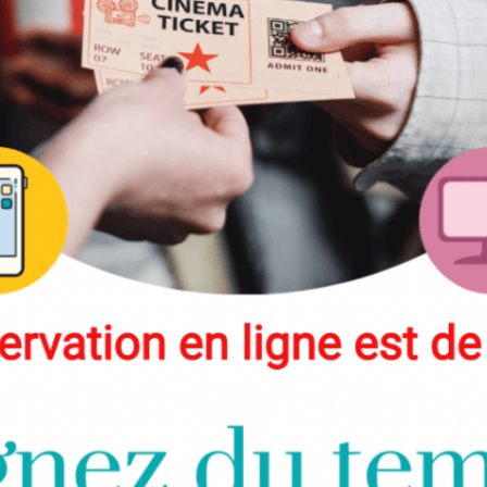
armistice.
Réalisation :
Pierre Coffin
lorsqu'ils découvriront que ce
aos, un
qui obsède les enfants
der. Seul
d'aujourd'hui...
 général
Réalisation :
Andrew
Stanton, McKenna Harris
n Baudry