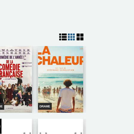
IE
DRAME
E LA COMEDIE
LA CHALEUR
FRANCAISE
Horaires et Infos
oraires et Infos