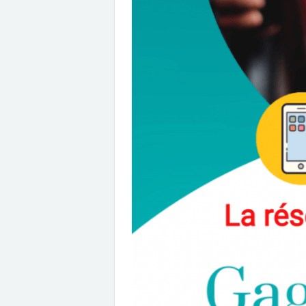
partager un dernier repas à
s'effondre et signe l’
sa mémoire.Mais la réunion...
Au milieu du ch
Réalisation :
Sébastien
homme refuse de cé
Vaniček
contre tous, ce
inconnu s'échappe...
Réalisation :
Antoni