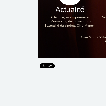
Actualité
Actu ciné, avant première,
Vo
évènements, découvrez toute
l'actualité du cinéma Ciné Monts.
Ciné Monts 58Te