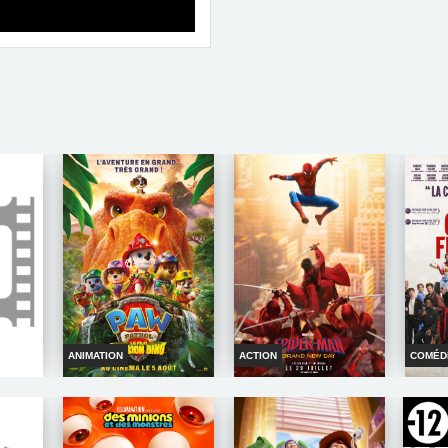
ANIMATION
ACTION
COMÉD
ENVERS
LA PAT PATROUILLE LE
SPIDER MAN BRAND
D
FILM MISSION DINO
NEW DAY
nfos
Horaires et Infos
Horaires et Infos
H