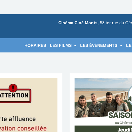
Cinéma Ciné Monts,
58 ter rue du Gé
HORAIRES
LES FILMS
LES ÉVÉNEMENTS
LE