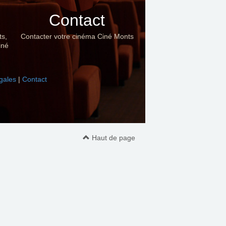
Contact
ts,
Contacter votre cinéma Ciné Monts
iné
gales
|
Contact
Haut de page