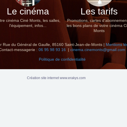
Le cinéma
Les tarifs
tre cinéma Ciné Monts, les salles,
Promotions, cartes d'abonnemen
l'équipement, infos...
les bons plans de votre cinéma C
Monts
r Rue du Général de Gaulle, 85160 Saint-Jean-de-Monts |
Mentions lé
Contact-messagerie :
06 95 98 93 16
|
cinema.cinemonts@gmail.com
Politique de confidentialité
Création site internet www.erakys.com