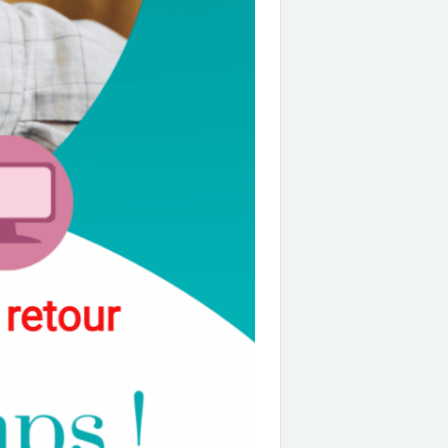
compétition quatre duos. Les
équipes sont composées...