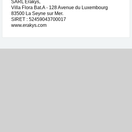
SARL Erakys,
Villa Flora Bat.A - 128 Avenue du Luxembourg
83500 La Seyne sur Mer.
SIRET : 52459043700017
www.erakys.com