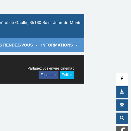
néral de Gaulle, 85160 Saint-Jean-de-Monts
S RENDEZ-VOUS
INFORMATIONS
Partagez vos envies cinéma :
Facebook
Twitter