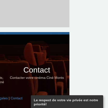
Contact
ts,
Contacter votre cinéma Ciné Monts
iné
gales
|
Contact
Le respect de votre vie privée est notre
priorité!