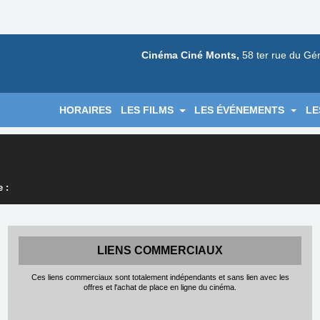
Cinéma Ciné Monts,
58 ter rue du Gé
HORAIRES
LES FILMS
LES ÉVÉNEMENTS
LE
 :
LIENS COMMERCIAUX
Ces liens commerciaux sont totalement indépendants et sans lien avec les
offres et l'achat de place en ligne du cinéma.