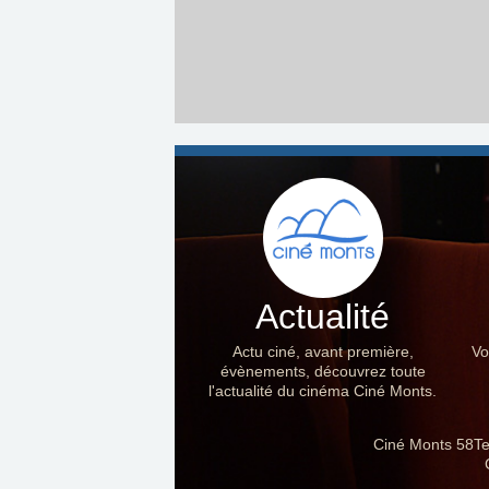
Actualité
Actu ciné, avant première,
Vo
évènements, découvrez toute
l'actualité du cinéma Ciné Monts.
Ciné Monts 58Te