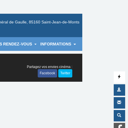
néral de Gaulle, 85160 Saint-Jean-de-Monts
S RENDEZ-VOUS
INFORMATIONS
Partagez vos envies cinéma :
Facebook
Twitter