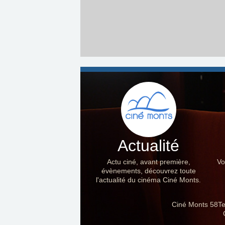
Actualité
Actu ciné, avant première,
Vo
évènements, découvrez toute
l'actualité du cinéma Ciné Monts.
Ciné Monts 58Te