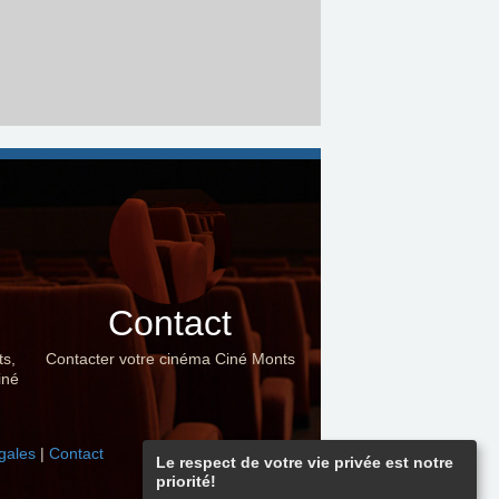
Contact
ts,
Contacter votre cinéma Ciné Monts
iné
gales
|
Contact
Le respect de votre vie privée est notre
priorité!