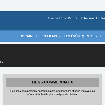
Cinéma Ciné Monts,
58 ter rue du Gé
HORAIRES
LES FILMS
LES ÉVÉNEMENTS
LE
 :
LIENS COMMERCIAUX
Ces liens commerciaux sont totalement indépendants et sans lien avec les
offres et l'achat de place en ligne du cinéma.