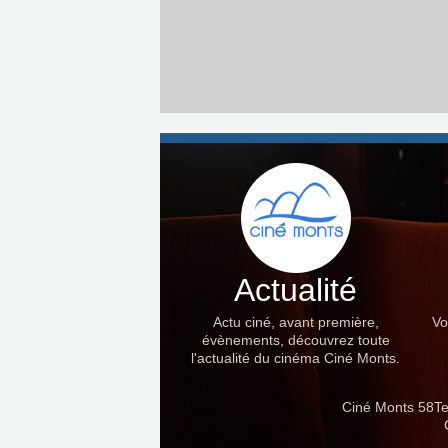
Actualité
Actu ciné, avant première,
Vo
évènements, découvrez toute
l'actualité du cinéma Ciné Monts.
Ciné Monts 58Te