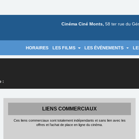
Cinéma Ciné Monts,
58 ter rue du Gé
HORAIRES
LES FILMS
LES ÉVÉNEMENTS
LE
 :
LIENS COMMERCIAUX
Ces liens commerciaux sont totalement indépendants et sans lien avec les
offres et l'achat de place en ligne du cinéma.