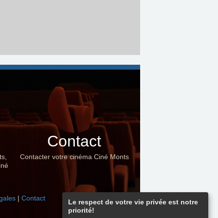
Contact
ts,
Contacter votre cinéma Ciné Monts
iné
gales
|
Contact
Le respect de votre vie privée est notre
priorité!