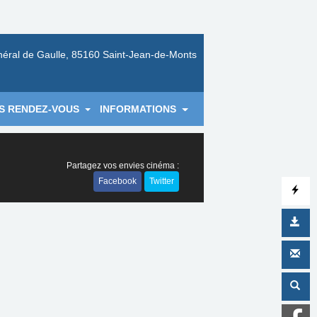
néral de Gaulle, 85160 Saint-Jean-de-Monts
S RENDEZ-VOUS
INFORMATIONS
Partagez vos envies cinéma :
Facebook
Twitter