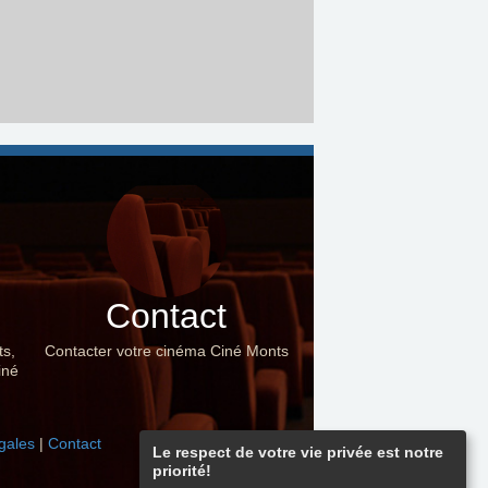
Contact
ts,
Contacter votre cinéma Ciné Monts
iné
gales
|
Contact
Le respect de votre vie privée est notre
priorité!