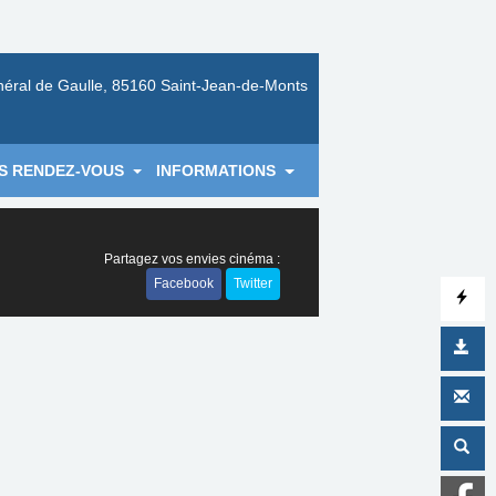
néral de Gaulle, 85160 Saint-Jean-de-Monts
S RENDEZ-VOUS
INFORMATIONS
Partagez vos envies cinéma :
Facebook
Twitter