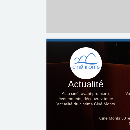
Actualité
Actu ciné, avant première,
Vo
évènements, découvrez toute
l'actualité du cinéma Ciné Monts.
Ciné Monts 58Te