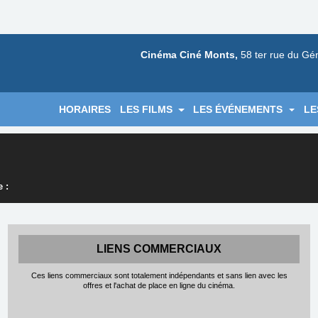
Cinéma Ciné Monts,
58 ter rue du Gé
HORAIRES
LES FILMS
LES ÉVÉNEMENTS
LE
 :
LIENS COMMERCIAUX
Ces liens commerciaux sont totalement indépendants et sans lien avec les
offres et l'achat de place en ligne du cinéma.