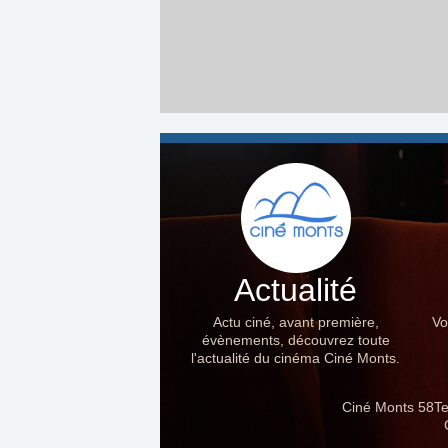
Actualité
Actu ciné, avant première,
Vo
évènements, découvrez toute
l'actualité du cinéma Ciné Monts.
Ciné Monts 58Te