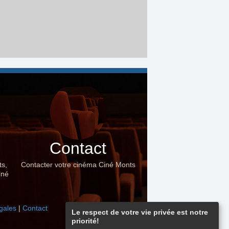
Contact
ts,
Contacter votre cinéma Ciné Monts
iné
gales
|
Contact
Le respect de votre vie privée est notre
priorité!