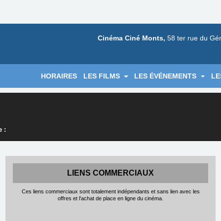
Cinéma Ciné Monts,
58 ter rue du Gé
HORAIRES
LES FILMS
LES ÉVÉNEMENTS
LE
 :
LIENS COMMERCIAUX
Ces liens commerciaux sont totalement indépendants et sans lien avec les
offres et l'achat de place en ligne du cinéma.