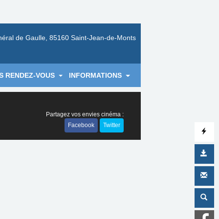
néral de Gaulle, 85160 Saint-Jean-de-Monts
S RENDEZ-VOUS
INFORMATIONS
Partagez vos envies cinéma :
Facebook
Twitter