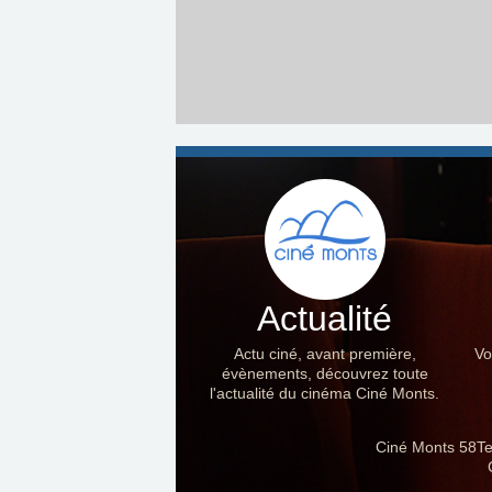
Actualité
Actu ciné, avant première,
Vo
évènements, découvrez toute
l'actualité du cinéma Ciné Monts.
Ciné Monts 58Te