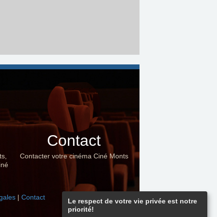
Contact
ts,
Contacter votre cinéma Ciné Monts
iné
gales
|
Contact
Le respect de votre vie privée est notre
priorité!