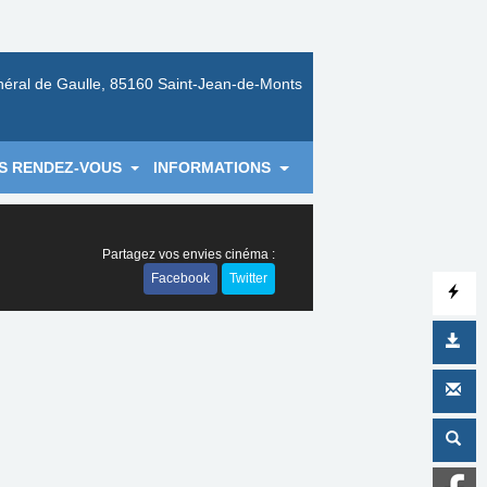
néral de Gaulle, 85160 Saint-Jean-de-Monts
S RENDEZ-VOUS
INFORMATIONS
Partagez vos envies cinéma :
Facebook
Twitter