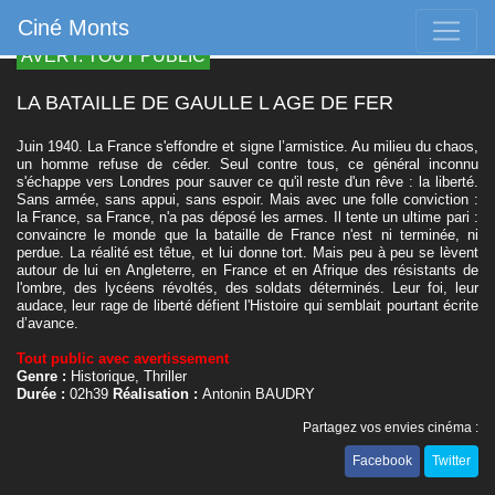
Ciné Monts
AVERT. TOUT PUBLIC
LA BATAILLE DE GAULLE L AGE DE FER
Juin 1940. La France s'effondre et signe l’armistice. Au milieu du chaos,
un homme refuse de céder. Seul contre tous, ce général inconnu
s'échappe vers Londres pour sauver ce qu'il reste d'un rêve : la liberté.
Sans armée, sans appui, sans espoir. Mais avec une folle conviction :
la France, sa France, n'a pas déposé les armes. Il tente un ultime pari :
convaincre le monde que la bataille de France n'est ni terminée, ni
perdue. La réalité est têtue, et lui donne tort. Mais peu à peu se lèvent
autour de lui en Angleterre, en France et en Afrique des résistants de
l'ombre, des lycéens révoltés, des soldats déterminés. Leur foi, leur
audace, leur rage de liberté défient l'Histoire qui semblait pourtant écrite
d’avance.
Tout public avec avertissement
Genre :
Historique, Thriller
Durée :
02h39
Réalisation :
Antonin BAUDRY
Partagez vos envies cinéma :
Facebook
Twitter