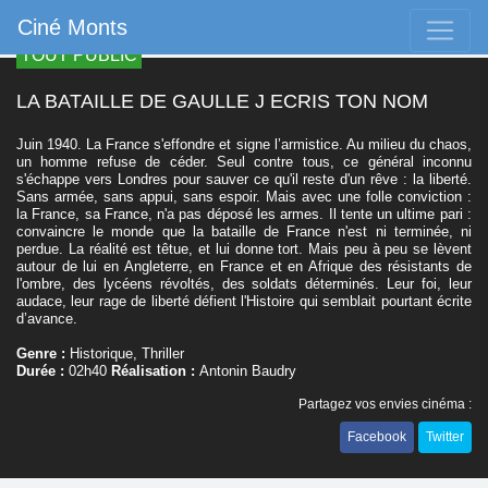
Ciné Monts
TOUT PUBLIC
LA BATAILLE DE GAULLE J ECRIS TON NOM
Juin 1940. La France s'effondre et signe l’armistice. Au milieu du chaos,
un homme refuse de céder. Seul contre tous, ce général inconnu
s'échappe vers Londres pour sauver ce qu'il reste d'un rêve : la liberté.
Sans armée, sans appui, sans espoir. Mais avec une folle conviction :
la France, sa France, n'a pas déposé les armes. Il tente un ultime pari :
convaincre le monde que la bataille de France n'est ni terminée, ni
perdue. La réalité est têtue, et lui donne tort. Mais peu à peu se lèvent
autour de lui en Angleterre, en France et en Afrique des résistants de
l'ombre, des lycéens révoltés, des soldats déterminés. Leur foi, leur
audace, leur rage de liberté défient l'Histoire qui semblait pourtant écrite
d’avance.
Genre :
Historique, Thriller
Durée :
02h40
Réalisation :
Antonin Baudry
Partagez vos envies cinéma :
Facebook
Twitter