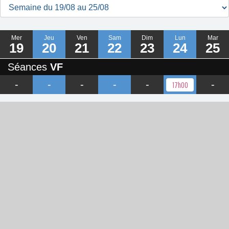
Mer
Jeu
Ven
Sam
Dim
Lun
Mar
19
20
21
22
23
24
25
Séances
VF
-
-
-
-
-
-
17h00