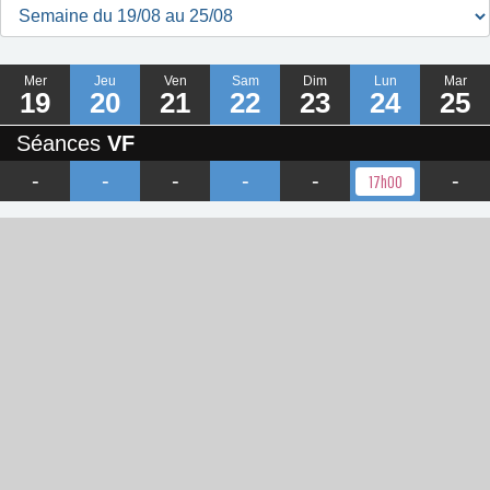
Mer
Jeu
Ven
Sam
Dim
Lun
Mar
19
20
21
22
23
24
25
Séances
VF
-
-
-
-
-
-
17h00