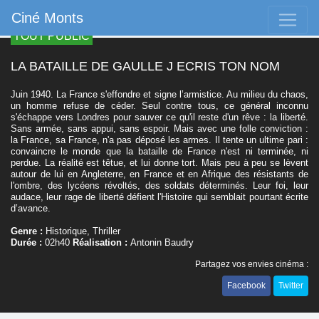
Ciné Monts
TOUT PUBLIC
LA BATAILLE DE GAULLE J ECRIS TON NOM
Juin 1940. La France s'effondre et signe l’armistice. Au milieu du chaos,
un homme refuse de céder. Seul contre tous, ce général inconnu
s'échappe vers Londres pour sauver ce qu'il reste d'un rêve : la liberté.
Sans armée, sans appui, sans espoir. Mais avec une folle conviction :
la France, sa France, n'a pas déposé les armes. Il tente un ultime pari :
convaincre le monde que la bataille de France n'est ni terminée, ni
perdue. La réalité est têtue, et lui donne tort. Mais peu à peu se lèvent
autour de lui en Angleterre, en France et en Afrique des résistants de
l'ombre, des lycéens révoltés, des soldats déterminés. Leur foi, leur
audace, leur rage de liberté défient l'Histoire qui semblait pourtant écrite
d’avance.
Genre :
Historique, Thriller
Durée :
02h40
Réalisation :
Antonin Baudry
Partagez vos envies cinéma :
Facebook
Twitter