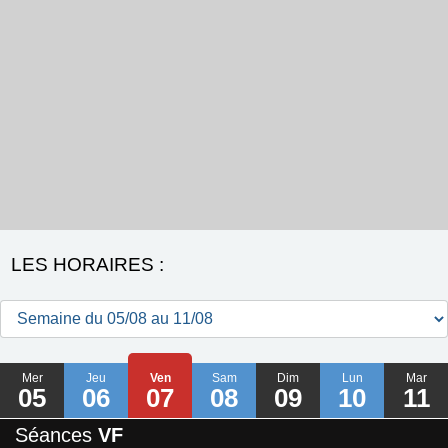
LES HORAIRES :
Mer
Jeu
Ven
Sam
Dim
Lun
Mar
05
06
07
08
09
10
11
Séances
VF