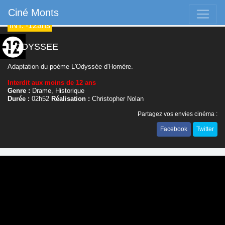
Ciné Monts
INT. -12ans
L ODYSSEE
Adaptation du poème L'Odyssée d'Homère.
Interdit aux moins de 12 ans
Genre :
Drame, Historique
Durée :
02h52
Réalisation :
Christopher Nolan
Partagez vos envies cinéma :
Facebook
Twitter