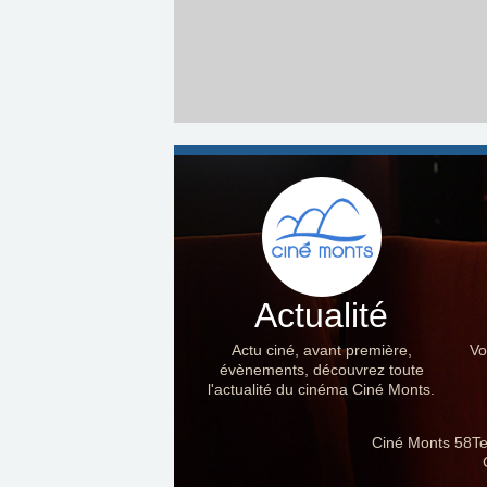
Actualité
Actu ciné, avant première,
Vo
évènements, découvrez toute
l'actualité du cinéma Ciné Monts.
Ciné Monts 58Te