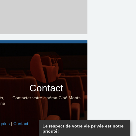
Contact
ts,
Contacter votre cinéma Ciné Monts
iné
gales
|
Contact
Le respect de votre vie privée est notre
priorité!