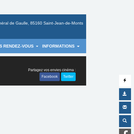
néral de Gaulle, 85160 Saint-Jean-de-Monts
S RENDEZ-VOUS
INFORMATIONS
Partagez vos envies cinéma :
Facebook
Twitter