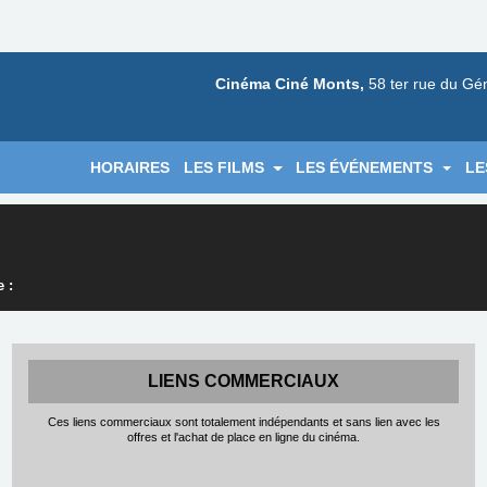
Cinéma Ciné Monts,
58 ter rue du Gé
HORAIRES
LES FILMS
LES ÉVÉNEMENTS
LE
 :
LIENS COMMERCIAUX
Ces liens commerciaux sont totalement indépendants et sans lien avec les
offres et l'achat de place en ligne du cinéma.