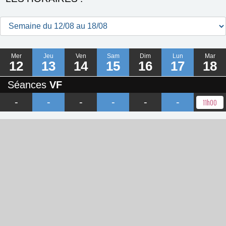
Mer
Jeu
Ven
Sam
Dim
Lun
Mar
12
13
14
15
16
17
18
Séances
VF
-
-
-
-
-
-
11h00